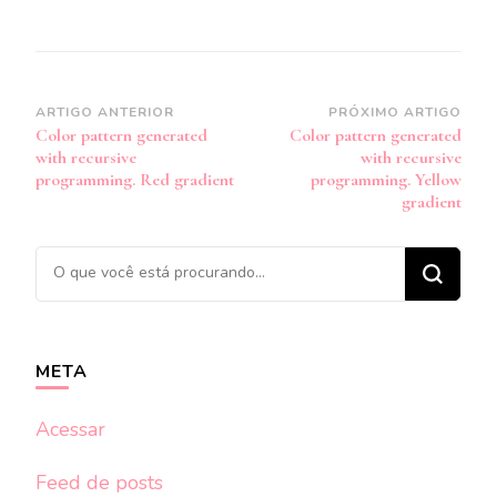
Navegação
ARTIGO ANTERIOR
PRÓXIMO ARTIGO
Color pattern generated
Color pattern generated
de
with recursive
with recursive
post
programming. Red gradient
programming. Yellow
gradient
Procurando
algo?
META
Acessar
Feed de posts